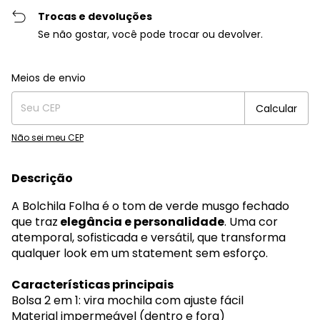
Trocas e devoluções
Se não gostar, você pode trocar ou devolver.
Entregas para o CEP:
Alterar CEP
Meios de envio
Calcular
Não sei meu CEP
Descrição
A Bolchila Folha é o tom de verde musgo fechado
que traz
elegância e personalidade
. Uma cor
atemporal, sofisticada e versátil, que transforma
qualquer look em um statement sem esforço.
Características principais
Bolsa 2 em 1: vira mochila com ajuste fácil
Material impermeável (dentro e fora)